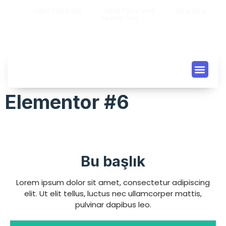
0850 520 0 520
0850 520 0 444
Sms Giriş
Abone Giriş
SABİT TELEFO
SANAL SANTR
0850 NUMAR
Elementor #6
Bu başlık
Lorem ipsum dolor sit amet, consectetur adipiscing
elit. Ut elit tellus, luctus nec ullamcorper mattis,
pulvinar dapibus leo.