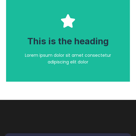
Click Here
adipiscing elit dolor
This is the heading
Lorem ipsum dolor sit amet consectetur
Lorem ipsum dolor sit amet consectetur
This is the heading
adipiscing elit dolor